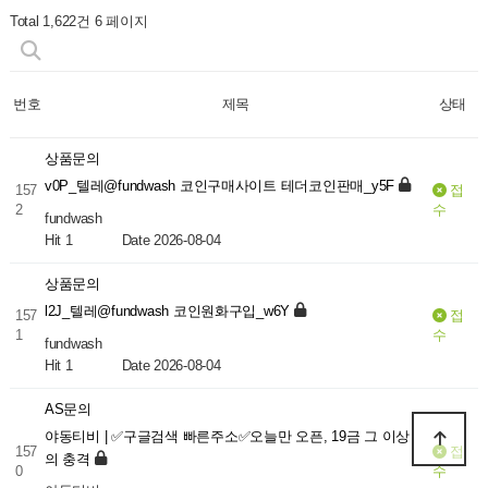
Total 1,622건
6 페이지
번호
제목
상태
상품문의
v0P_텔레@fundwash 코인구매사이트 테더코인판매_y5F
157
접
2
수
fundwash
Hit 1
Date 2026-08-04
상품문의
l2J_텔레@fundwash 코인원화구입_w6Y
157
접
1
수
fundwash
Hit 1
Date 2026-08-04
AS문의
야동티비 | ✅구글검색 빠른주소✅오늘만 오픈, 19금 그 이상
157
접
의 충격
0
수