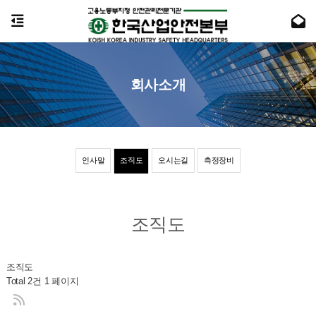
회사소개
인사말
조직도
오시는길
측정장비
조직도
조직도
Total 2건
1 페이지