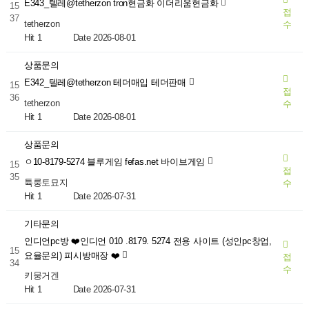
E343_텔레@tetherzon tron현금화 이더리움현금화
15
접
37
tetherzon
수
Hit 1
Date 2026-08-01
상품문의
E342_텔레@tetherzon 테더매입 테더판매
15
접
36
tetherzon
수
Hit 1
Date 2026-08-01
상품문의
ㅇ10-8179-5274 블루게임 fefas.net 바이브게임
15
접
35
튝룽토묘지
수
Hit 1
Date 2026-07-31
기타문의
인디언pc방 ❤️인디언 010 .8179. 5274 전용 사이트 (성인pc창업,
15
요율문의) 피시방매장 ❤️
접
34
수
키뭉거겐
Hit 1
Date 2026-07-31