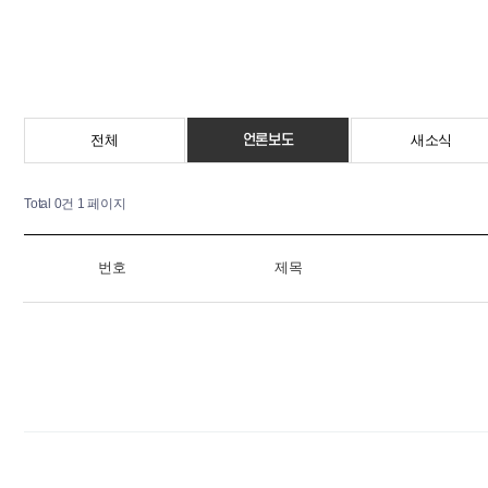
언론보도
전체
새소식
Total 0건
1 페이지
번호
제목