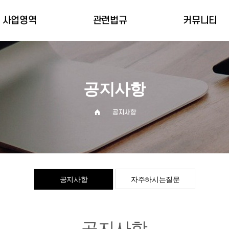
사업영역
관련법규
커뮤니티
산업안전관리위탁
관련법규
비회원문의
회원안전관리위탁
폼메일
공지사항
관리감독자 교육
유해위험방지계획서
공지사항
공지사항
자주하시는질문
공지사항